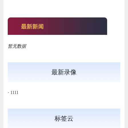
暂无数据
最新录像
·
1111
标签云