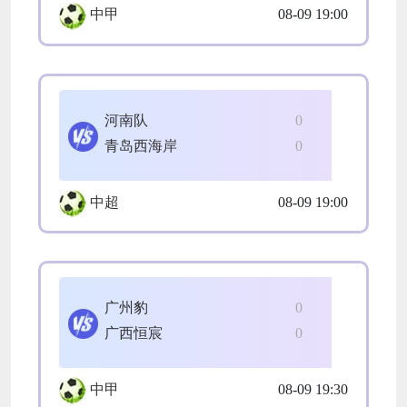
中甲
08-09 19:00
河南队
0
青岛西海岸
0
中超
08-09 19:00
广州豹
0
广西恒宸
0
中甲
08-09 19:30