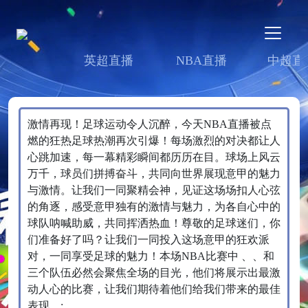
英超直播
NBA直播
中超直
激情再现！足球运动令人沉醉，今天NBA直播被点
燃的狂热足球热潮再次引爆！每场激烈的对决都让人
心跳加速，每一幕精彩瞬间都历历在目。球场上风云
万千，球员们拼搏奋斗，共同向世界展现意甲的魅力
与激情。让我们一同聚精会神，见证这场场扣人心弦
的角逐，感受意甲独有的激情与魅力，为各自心中的
球队呐喊助威，共同挥洒热血！尊敬的足球迷们，你
们准备好了吗？让我们一同投入这场意甲的狂欢派
对，一同享受足球的魅力！本场NBA比赛中 、、和
三个队伍必然会聚焦全场的目光，他们将展示出最激
动人心的比赛，让我们期待着他们给我们带来的最佳
表现。;