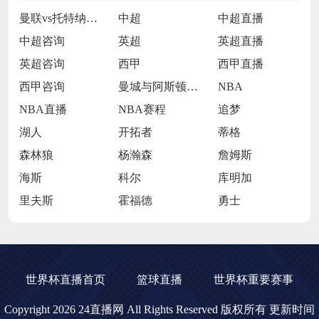
曼联vs托特纳姆热刺
中超
中超直播
中超咨询
英超
英超直播
英超咨询
西甲
西甲直播
西甲咨询
曼城与阿斯顿维拉
NBA
NBA直播
NBA赛程
追梦
湖人
开拓者
蒂格
森林狼
杨瀚森
詹姆斯
海斯
科尔
库明加
里夫斯
霍福德
勇士
世界杯直播首页
篮球直播
世界杯重要赛事
Copyright 2026 24直播网 All Rights Reserved 版权所有 更新时间