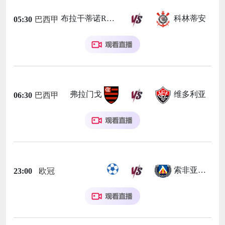
布拉干蒂诺RB
科林蒂安
05:30
巴西甲
弗拉门戈
维多利亚
06:30
巴西甲
索非亚列夫斯基
23:00
欧冠