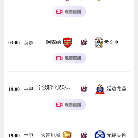
阿森纳
考文垂
03:00
英超
宁波职业足球俱乐部
延边龙鼎
19:00
中甲
大连鲲城
无锡吴钩
19:00
中甲