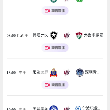
博塔弗戈
弗鲁米嫩塞
08:00
巴西甲
延边龙鼎
深圳青年人
18:00
中甲
宁波职业足球俱乐部
无锡吴钩
19:00
中甲