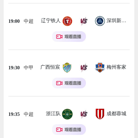
辽宁铁人
深圳新鹏城
19:00
中超
广西恒宸
梅州客家
19:30
中甲
浙江队
成都蓉城
19:35
中超