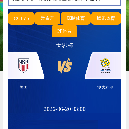
CCTV5
爱奇艺
咪咕体育
腾讯体育
PP体育
世界杯
美国
澳大利亚
2026-06-20 03:00