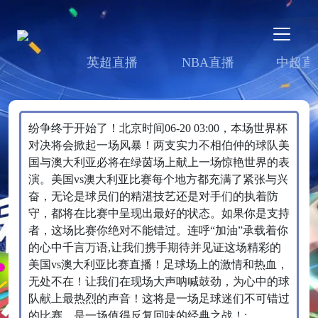
英超直播
NBA直播
中超直
纷争终于开始了！北京时间06-20 03:00，本场世界杯
对决将会掀起一场风暴！两支实力不相伯仲的球队美
国与澳大利亚必将在绿茵场上献上一场惊艳世界的表
演。美国vs澳大利亚比赛每个地方都充满了紧张与兴
奋，无论是球员们的精湛技艺还是对手们的执着防
守，都将在比赛中呈现出最好的状态。如果你是支持
者，这场比赛你绝对不能错过。连呼“加油”承载着你
的心中千言万语,让我们携手期待并见证这场精彩的
美国vs澳大利亚比赛直播！足球场上的激情和热血，
无处不在！让我们在现场大声呐喊鼓劲，为心中的球
队献上最热烈的声音！这将是一场足球迷们不可错过
的比赛，是一场值得反复回味的经典之战！;