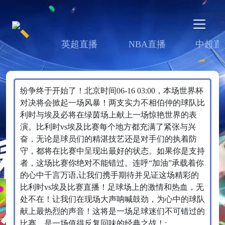
英超直播
NBA直播
中超直
纷争终于开始了！北京时间06-16 03:00，本场世界杯
对决将会掀起一场风暴！两支实力不相伯仲的球队比
利时与埃及必将在绿茵场上献上一场惊艳世界的表
演。比利时vs埃及比赛每个地方都充满了紧张与兴
奋，无论是球员们的精湛技艺还是对手们的执着防
守，都将在比赛中呈现出最好的状态。如果你是支持
者，这场比赛你绝对不能错过。连呼“加油”承载着你
的心中千言万语,让我们携手期待并见证这场精彩的
比利时vs埃及比赛直播！足球场上的激情和热血，无
处不在！让我们在现场大声呐喊鼓劲，为心中的球队
献上最热烈的声音！这将是一场足球迷们不可错过的
比赛，是一场值得反复回味的经典之战！;