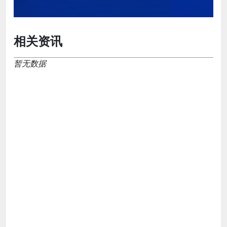
相关资讯
暂无数据