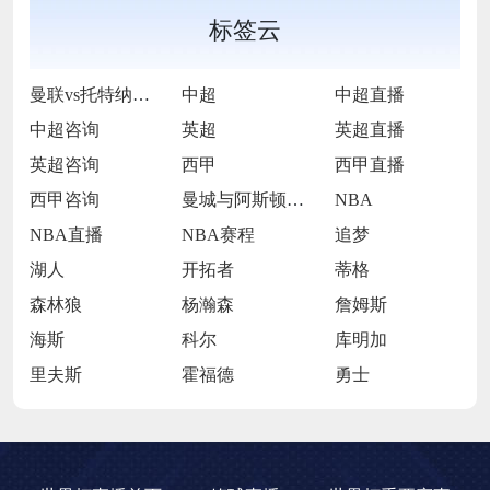
标签云
曼联vs托特纳姆热刺
中超
中超直播
中超咨询
英超
英超直播
英超咨询
西甲
西甲直播
西甲咨询
曼城与阿斯顿维拉
NBA
NBA直播
NBA赛程
追梦
湖人
开拓者
蒂格
森林狼
杨瀚森
詹姆斯
海斯
科尔
库明加
里夫斯
霍福德
勇士