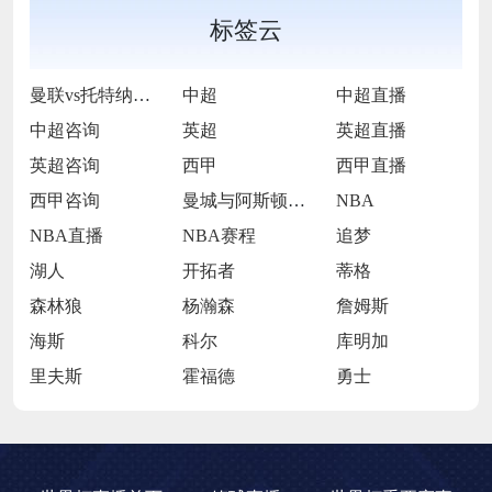
标签云
曼联vs托特纳姆热刺
中超
中超直播
中超咨询
英超
英超直播
英超咨询
西甲
西甲直播
西甲咨询
曼城与阿斯顿维拉
NBA
NBA直播
NBA赛程
追梦
湖人
开拓者
蒂格
森林狼
杨瀚森
詹姆斯
海斯
科尔
库明加
里夫斯
霍福德
勇士