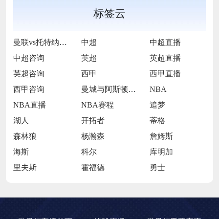
标签云
曼联vs托特纳姆热刺
中超
中超直播
中超咨询
英超
英超直播
英超咨询
西甲
西甲直播
西甲咨询
曼城与阿斯顿维拉
NBA
NBA直播
NBA赛程
追梦
湖人
开拓者
蒂格
森林狼
杨瀚森
詹姆斯
海斯
科尔
库明加
里夫斯
霍福德
勇士