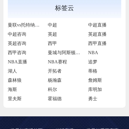
标签云
曼联vs托特纳姆热刺
中超
中超直播
中超咨询
英超
英超直播
英超咨询
西甲
西甲直播
西甲咨询
曼城与阿斯顿维拉
NBA
NBA直播
NBA赛程
追梦
湖人
开拓者
蒂格
森林狼
杨瀚森
詹姆斯
海斯
科尔
库明加
里夫斯
霍福德
勇士