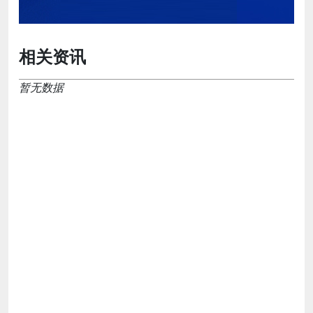
相关资讯
暂无数据