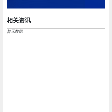
相关资讯
暂无数据