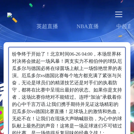
英超直播
NBA直播
中超直
纷争终于开始了！北京时间06-26 04:00，本场世界杯
对决将会掀起一场风暴！两支实力不相伯仲的球队厄
瓜多尔与德国必将在绿茵场上献上一场惊艳世界的表
演。厄瓜多尔vs德国比赛每个地方都充满了紧张与兴
奋，无论是球员们的精湛技艺还是对手们的执着防
守，都将在比赛中呈现出最好的状态。如果你是支持
者，这场比赛你绝对不能错过。连呼“加油”承载着你
的心中千言万语,让我们携手期待并见证这场精彩的
厄瓜多尔vs德国比赛直播！足球场上的激情和热血，
无处不在！让我们在现场大声呐喊鼓劲，为心中的球
队献上最热烈的声音！这将是一场足球迷们不可错过
的比赛，是一场值得反复回味的经典之战！;