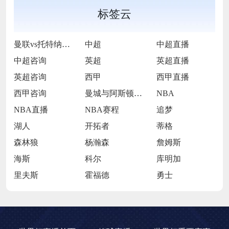
标签云
曼联vs托特纳姆热刺
中超
中超直播
中超咨询
英超
英超直播
英超咨询
西甲
西甲直播
西甲咨询
曼城与阿斯顿维拉
NBA
NBA直播
NBA赛程
追梦
湖人
开拓者
蒂格
森林狼
杨瀚森
詹姆斯
海斯
科尔
库明加
里夫斯
霍福德
勇士